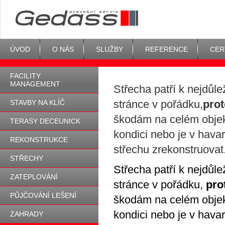
ÚVOD
O NÁS
SLUŽBY
REFERENCE
CER
FACILITY
MANAGEMENT
Střecha patří k nejdůl
stránce v pořádku,
pro
STAVBY NA KLÍČ
škodám na celém objekt
TERASY DECEUNICK
kondici nebo je v havar
REKONSTRUKCE
střechu zrekonstruovat
STŘECHY
Střecha patří k nejdůl
ZATEPLOVÁNÍ
stránce v pořádku,
pro
PŮJČOVÁNÍ LEŠENÍ
škodám na celém objekt
kondici nebo je v havar
ZAHRADY