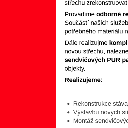
střechu zrekonstruovat
Provádíme
odborné r
Součástí našich služeb
potřebného materiálu n
Dále realizujme
kompl
novou střechu, nalezn
sendvičových PUR p
objekty.
Realizujeme:
Rekonstrukce stávaj
Výstavbu nových st
Montáž sendvičový