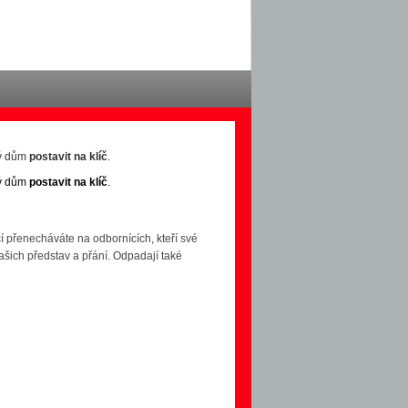
ný dům
postavit na klíč
.
ný dům
postavit na klíč
.
cí přenecháváte na odbornících, kteří své
vašich představ a přání. Odpadají také