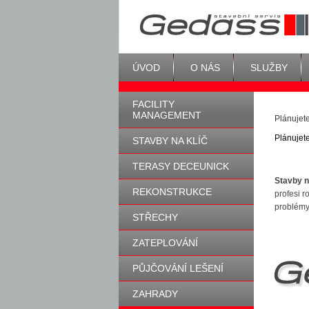
ÚVOD
O NÁS
SLUŽBY
FACILITY
MANAGEMENT
Plánujet
Plánujet
STAVBY NA KLÍČ
TERASY DECEUNICK
Stavby n
REKONSTRUKCE
profesi r
problémy 
STŘECHY
ZATEPLOVÁNÍ
PŮJČOVÁNÍ LEŠENÍ
ZAHRADY