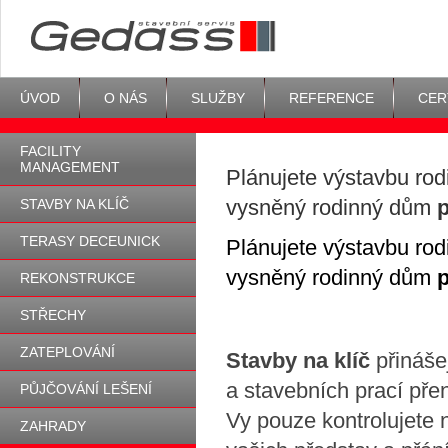
ÚVOD
O NÁS
SLUŽBY
REFERENCE
CER
FACILITY
MANAGEMENT
Plánujete výstavbu rod
vysněný rodinný dům
p
STAVBY NA KLÍČ
TERASY DECEUNICK
Plánujete výstavbu rod
vysněný rodinný dům
p
REKONSTRUKCE
STŘECHY
ZATEPLOVÁNÍ
Stavby na klíč
přinášej
a stavebních prací pře
PŮJČOVÁNÍ LEŠENÍ
Vy pouze kontrolujete n
ZAHRADY